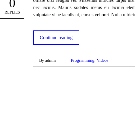
0
ornare orci feugiat vel. Phasellus ultricies turpis nis
nec iaculis. Mauris sodales metus eu lacinia eleif
REPLIES
vulputate vitae iaculis ut, cursus vel orci. Nulla ultrici
Continue reading
By admin
Programming
,
Videos