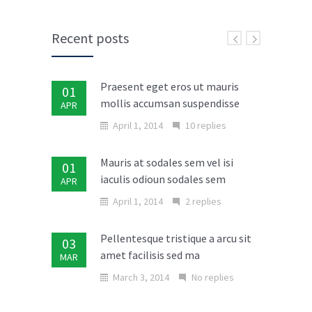
Recent posts
Praesent eget eros ut mauris
01
mollis accumsan suspendisse
APR
April 1, 2014
10 replies
Mauris at sodales sem vel isi
01
iaculis odioun sodales sem
APR
April 1, 2014
2 replies
Pellentesque tristique a arcu sit
03
amet facilisis sed ma
MAR
March 3, 2014
No replies