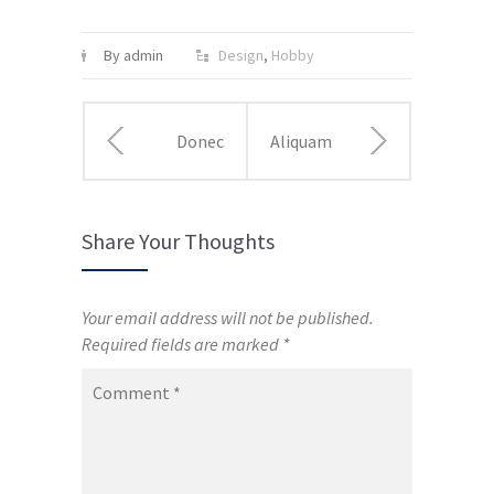
By admin
Design
,
Hobby
Donec
Aliquam
congue
placerat
Share Your Thoughts
risus odio
convallis
ut
ligula
Your email address will not be published.
Required fields are marked
*
laoreet
non
Comment
*
felis
tempor